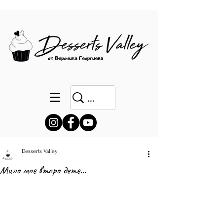
Desserts Valley
Мило мое второ дете...