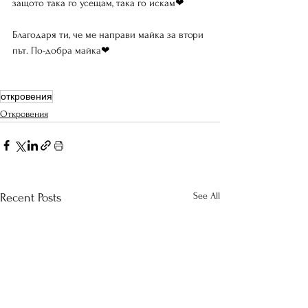
защото така го усещам, така го искам❤
Благодаря ти, че ме направи майка за втори 
път. По-добра майка❤
откровения
Откровения
See All
Recent Posts