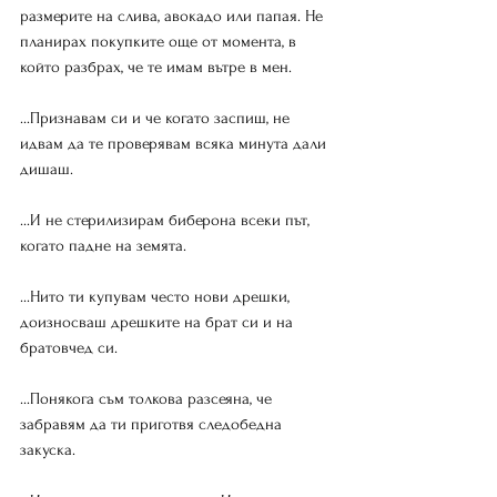
размерите на слива, авокадо или папая. Не 
планирах покупките още от момента, в 
който разбрах, че те имам вътре в мен.
...Признавам си и че когато заспиш, не 
идвам да те проверявам всяка минута дали 
дишаш.
...И не стерилизирам биберона всеки път, 
когато падне на земята.
...Нито ти купувам често нови дрешки, 
доизносваш дрешките на брат си и на 
братовчед си.
...Понякога съм толкова разсеяна, че 
забравям да ти приготвя следобедна 
закуска.