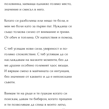
половинка, заемаща еднакво голямо място, 
значение и смисъл в него.
Когато се разболееш или нещо те боли, и 
мен ме боли като за първи път. Нуждаеш се 
също толкова силно от внимание и грижи. 
От обич и топлина. От напътствия и помощ.
С теб усещам нови сили, увереност и по-
голямо спокойствие. С теб успявам да се 
наслаждавам на малките моменти, без да 
ме дразни особено големият хаос вкъщи.
И вярвам смело в майчината си интуиция, 
без значение от каквито и да е непоискани 
съвети.
Взимам те на ръце и те гушкам когато си 
поискам, давам ти биберон, когато преценя 
и ти позволявам да спиш в моето легло, 