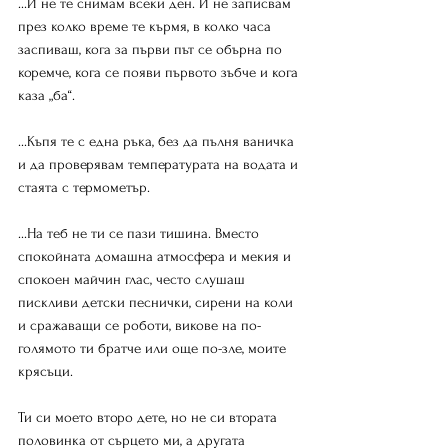
...И не те снимам всеки ден. И не записвам 
през колко време те кърмя, в колко часа 
заспиваш, кога за първи път се обърна по 
коремче, кога се появи първото зъбче и кога 
каза „ба“.
...Къпя те с една ръка, без да пълня ваничка 
и да проверявам температурата на водата и 
стаята с термометър.
...На теб не ти се пази тишина. Вместо 
спокойната домашна атмосфера и мекия и 
спокоен майчин глас, често слушаш 
пискливи детски песнички, сирени на коли 
и сражаващи се роботи, викове на по-
голямото ти братче или още по-зле, моите 
крясъци.
Ти си моето второ дете, но не си втората 
половинка от сърцето ми, а другата 