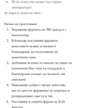
50 гр. кокосово мляко (на стайна 
температура)
За украса: кокосов чипс
Начин на приготвяне:
Загряваме фурната на 180 градуса с 
вентилатор.
В блендер поставяме фурмите, 
кокосовото мляко и тахана и 
блендираме до получаване на 
хомогенна смес.
Добавяме всички останали съставки за 
поничките (без тези за глазурата) и 
блендираме отново до пълното им 
смесване.
Намазваме добре с малко кокосово 
масло шестте формички за понички и 
разпределяме сместа в тях.
Поставяме в загрята фурна за 21-23 
минути.