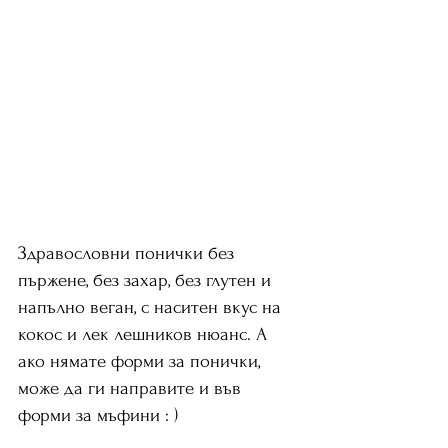
Здравословни понички без 
пържене, без захар, без глутен и 
напълно веган, с наситен вкус на 
кокос и лек лешников нюанс. А 
ако нямате форми за понички, 
може да ги направите и във 
форми за мъфини : )