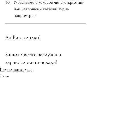
Украсяваме с кокосов чипс, стърготини 
или натрошени какаови зърна 
например : )
Да Ви е сладко!
Защото всеки заслужава 
здравословна наслада!
Подходящи за деца
Торти
Мъфини
See All
Recent Posts