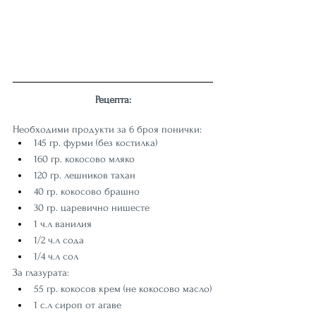
Рецепта:
Необходими продукти за 6 броя понички:
145 гр. фурми (без костилка)
160 гр. кокосово мляко
120 гр. лешников тахан
40 гр. кокосово брашно
30 гр. царевично нишесте
1 ч.л ванилия
1/2 ч.л сода
1/4 ч.л сол
За глазурата:
55 гр. кокосов крем (не кокосово масло)
1 с.л сироп от агаве