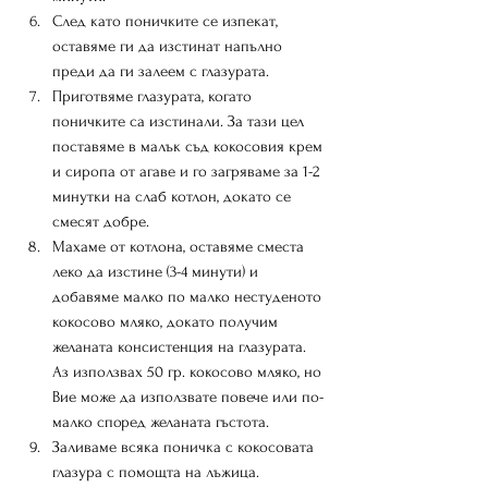
След като поничките се изпекат, 
оставяме ги да изстинат напълно 
преди да ги залеем с глазурата.
Приготвяме глазурата, когато 
поничките са изстинали. За тази цел 
поставяме в малък съд кокосовия крем 
и сиропа от агаве и го загряваме за 1-2 
минутки на слаб котлон, докато се 
смесят добре.
Махаме от котлона, оставяме сместа 
леко да изстине (3-4 минути) и 
добавяме малко по малко нестуденото 
кокосово мляко, докато получим 
желаната консистенция на глазурата. 
Аз използвах 50 гр. кокосово мляко, но 
Вие може да използвате повече или по-
малко според желаната гъстота.
Заливаме всяка поничка с кокосовата 
глазура с помощта на лъжица.