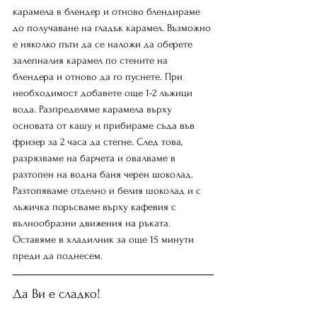
карамела в блендер и отново блендираме 
до получаване на гладък карамел. Възможно 
е няколко пъти да се наложи да оберете 
залепналия карамел по стените на 
блендера и отново да го пуснете. При 
необходимост добавете още 1-2 лъжици 
вода. Разпределяме карамела върху 
основата от кашу и прибираме съда във 
фризер за 2 часа да стегне. След това, 
разрязваме на барчета и овалваме в 
разтопен на водна баня черен шоколад. 
Разтопяваме отделно и белия шоколад и с 
лъжичка поръсваме върху кафевия с 
вълнообразни движения на ръката. 
Оставяме в хладилник за още 15 минути 
преди да поднесем.
Да Ви е сладко!