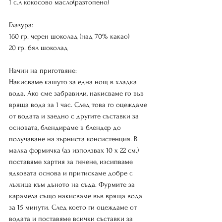
1 с.л кокосово масло(разтопено)
Глазура:
160 гр. черен шоколад (над 70% какао)
20 гр. бял шоколад
Начин на приготвяне:
Накисваме кашуто за една нощ в хладка 
вода. Ако сме забравили, накисваме го във 
вряща вода за 1 час. След това го оцеждаме 
от водата и заедно с другите съставки за 
основата, блендираме в блендер до 
получаване на зърниста консистенция. В 
малка формичка (аз използвах 10 х 22 см.) 
поставяме хартия за печене, изсипваме 
ядковата основа и притискаме добре с 
лъжица към дъното на съда. Фурмите за 
карамела също накисваме във вряща вода 
за 15 минути. След което ги оцеждаме от 
водата и поставяме всички съставки за 