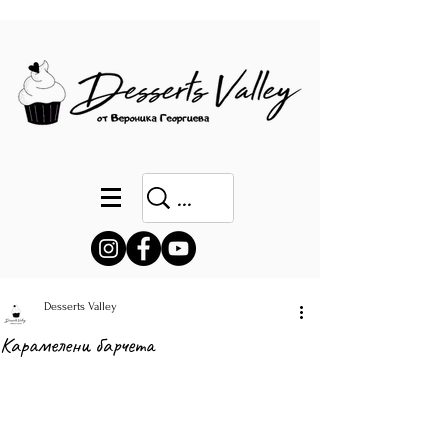
Desserts Valley
Карамелени барчета