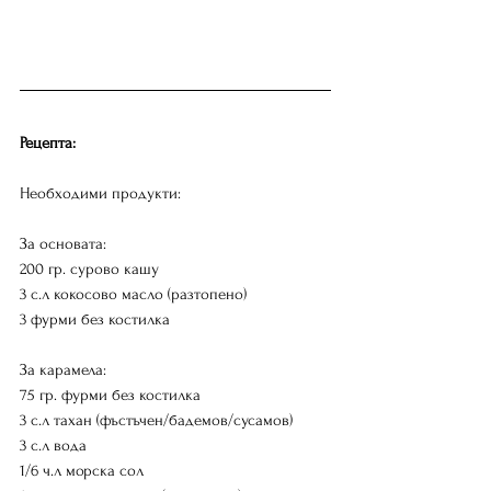
Рецепта:
Необходими продукти:
За основата:
200 гр. сурово кашу
3 с.л кокосово масло (разтопено)
3 фурми без костилка
За карамела:
75 гр. фурми без костилка
3 с.л тахан (фъстъчен/бадемов/сусамов)
3 с.л вода
1/6 ч.л морска сол